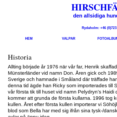
HIRSCHF
den allsidiga hun
Rydaholm: +46 (0)72
HEM
VALPAR
FOTOALBU
Historia
Allting började år 1976 när vår far, Henrik skaffad
Münsterländer vid namn Don. Åren gick och 1989 f
Sverige och hamnade i Småland där träffade han 
denna tid ägde han Ricky som importerades till 
vår första tik till huset vid namn Pelydryn’s Haid
kommer att grunda de första kullarna. 1996 tog k
kullen. Året efter första kullen importerar vi Söhöj
blod som Bella har med sig ifrån sina tysk-/dans
avlar på ännu idag.