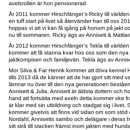
avelsrollen är hon pensionerad.
År 2011 kommer Hirschfänger’s Ricky till världen o
en tuff start på livet så återvänder han till oss 20
hoppas vi att vi kan få igång på honom på jakt oc
nu till sommaren. Ricky ägs av Annisett & Mattias
År 2012 kommer Hirschfänger’s Tekla till världe
kommer att få stanna kvar hos oss som den nya 
jaktkompisen och familjevän. Tekla ägs av Annise
Mor Silva & Far Henrik kommer att driva kennel 
tills 2013 då de känner att de har gjort sitt med v
lämnar nu över till den nya generationen beståen
Annisett & Julia. Annisett är äldsta dottern och 
hand att fortsätta med aveln detta kommer ske fra
är klar med sin utbildning och stadgat sig i livet. 
kommer givetvis att finns vid sidan om som stöd 
Nordahl, Annisetts sambo och delägare i deras
sitt strå till stacken främst inom jakten med hund