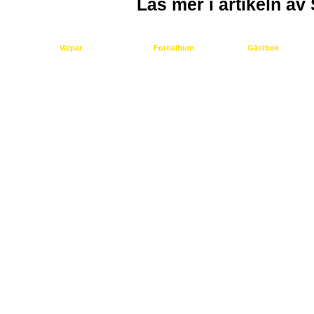
Läs mer i artikeln av
Valpar
Fotoalbum
Gästbok
Nya valpar
Bilder
Hör av dig!
Filmer
© 2014 Hirschfänger Kennel