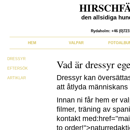
HIRSCHF
den allsidiga hun
Rydaholm: +46 (0)72
HEM
VALPAR
FOTOALBU
DRESSYR
Vad är dressyr ege
EFTERSÖK
Dressyr kan översättas 
ARTIKLAR
att åtlyda människans 
Innan ni får hem er val
filmer, träning av spa
kontakt med:href="mail
to order!">naturredakt